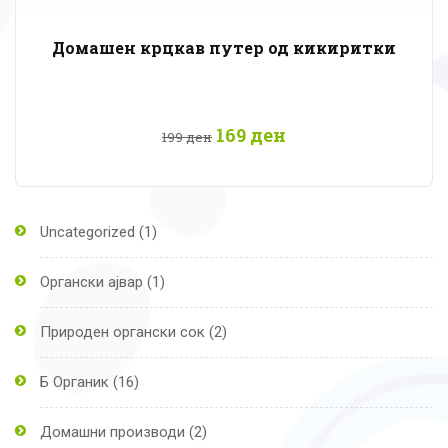
Домашен крцкав путер од кикиритки
Original
Current
169
ден
199
ден
price
price
was:
is:
199 ден.
169 ден.
1
Uncategorized
1
продукт
1
Органски ајвар
1
продукт
2
Природен органски сок
2
продукти
16
Б Органик
16
продукти
2
Домашни производи
2