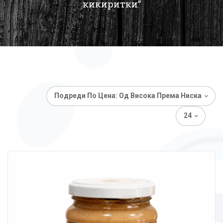
кикиритки”
Подреди По Цена: Од Висока Према Ниска
24