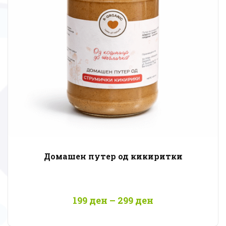
Домашен путер од кикиритки
Price
199
ден
–
299
ден
range:
199 ден