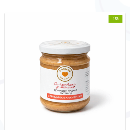
through
299 ден
-15%