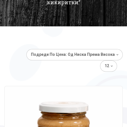
кикиритки”
Подреди По Цена: Од Ниска Према Висока
12