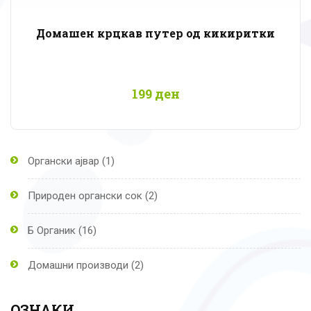
Домашен крцкав путер од кикиритки
199
ден
1
Органски ајвар
1
продукт
2
Природен органски сок
2
продукти
16
Б Органик
16
продукти
2
Домашни производи
2
продукти
ОЗНАКИ