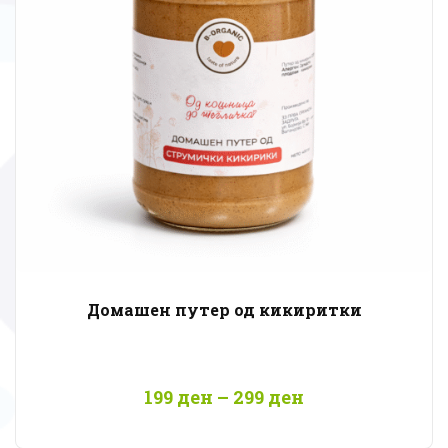
Домашен путер од кикиритки
Price
199
ден
–
299
ден
range:
199 ден